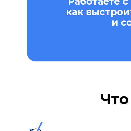
Работаете с
как выстрои
и с
Что