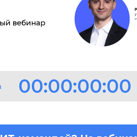
у
«
ный вебинар
00:00:00:00
а