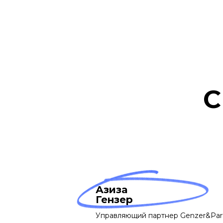
С
Азиза
Гензер
Управляющий партнер Genzer&Par