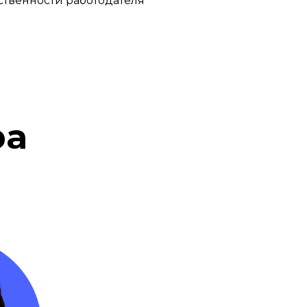
ственности работодателя
ра