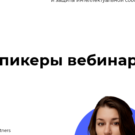
и защиты интеллектуальной соб
пикеры вебина
tners