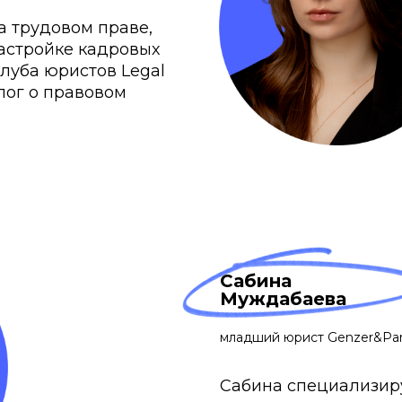
а трудовом праве,
астройке кадровых
луба юристов Legal
лог о правовом
Сабина
Муждабаева
младший юрист Genzer&Par
Сабина специализиру