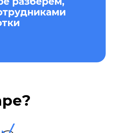
ре разберем,
сотрудниками
отки
аре?