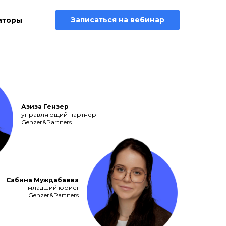
Записаться на вебинар
аторы
Азиза Гензер
управляющий партнер
Genzer&Partners
Сабина Муждабаева
младший юрист
Genzer&Partners