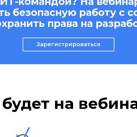
 ИТ-командой? На вебина
ть безопасную работу с 
охранить права на разраб
Зарегистрироваться
 будет на вебин